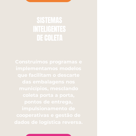
SISTEMAS
INTELIGENTES
DE COLETA
Construímos programas e
implementamos modelos
que facilitam o descarte
das embalagens nos
municípios, mesclando
coleta porta a porta,
pontos de entrega,
impulsionamento de
cooperativas e gestão de
dados de logística reversa.