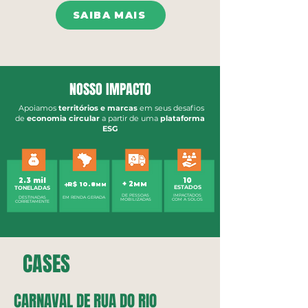
SAIBA MAIS
NOSSO
IMPACTO
Apoiamos
territórios e marcas
em seus desafios
de
economia circular
a partir de uma
plataforma
ESG
2.3 mil
10
+
+ 2
R$ 10.8
MM
MM
ESTADOS
TONELADAS
DE P
ESSOAS
IMPACTADOS
DESTINADAS
EM RENDA GERADA
MOBILIZADAS
COM A SOLOS
CORRETAMENTE
CASES
CARNAVAL DE RUA DO RIO