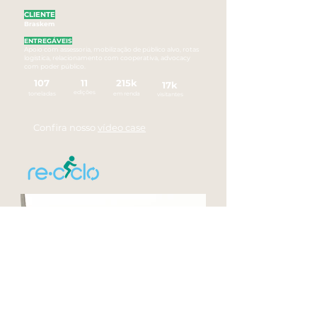
CLIENTE
Braske
m
ENTREGÁ
VEIS
Apoio com assessoria, mobilização de público alvo, rotas
logística, relacionamento com cooperativa, advocacy
com poder público.
107
11
21
5k
17
k
edi
çõ
es
ton
ela
da
s
em
ren
da
visitantes
Confira nosso
vídeo case