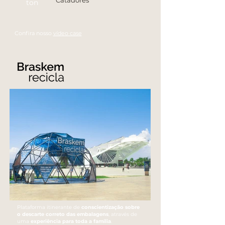
Catadores
ton
Confira nosso
vídeo case
Plataforma itinerante de
conscientização sobre
o descarte correto das embalagens
, através de
uma
experiência para toda a família
.