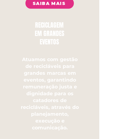
SAIBA MAIS
RECICLAGEM
EM GRANDES
EVENTOS
Atuamos com gestão
de recicláveis para
grandes marcas em
eventos, garantindo
remuneração justa e
dignidade para os
catadores de
recicláveis, através do
planejamento,
execução e
comunicação.