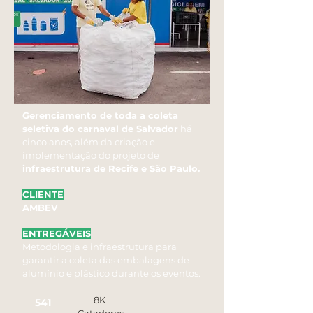
Gerenciamento de toda a coleta
seletiva do carnaval de Salvador
há
cinco anos, além da criação e
implementação do projeto de
infraestrutura de Recife e São Paulo.
CLIENTE
AMBEV
ENTREGÁVEIS
Metodologia e infraestrutura para
garantir a coleta das embalagens de
alumínio e plástico durante os eventos.
8K
541