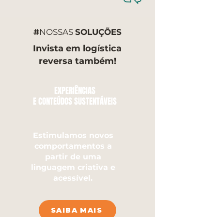
#
NOSSAS
SOLUÇÕES
Invista em logística
reversa também!
EXPERIÊNCIAS
E CONTEÚDOS SUSTENTÁVEIS
Estimulamos novos
comportamentos a
partir de uma
linguagem criativa e
acessível.
SAIBA MAIS