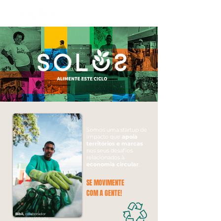
Somos uma startup de
impacto que
apoia
territórios e marcas
nos seus desafios
relacionados à
economia circular
.
SE MOVIMENTE
COM A GENTE!
Bibil,
colaborador
no projeto Vidrado.