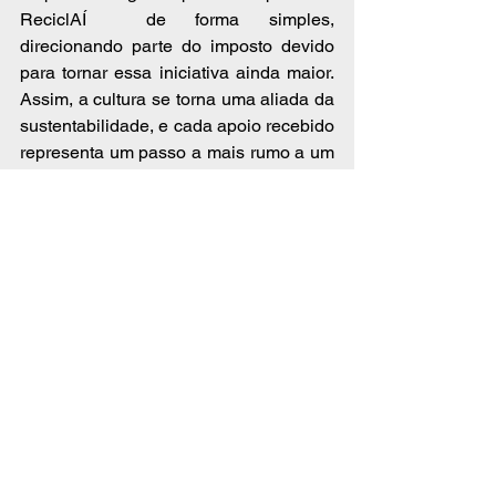
ReciclAÍ  de forma simples, 
direcionando parte do imposto devido 
para tornar essa iniciativa ainda maior. 
Assim, a cultura se torna uma aliada da 
sustentabilidade, e cada apoio recebido 
representa um passo a mais rumo a um 
mundo mais consciente, criativo e 
circular.
SOLOS
ESG
Sustentabilidade
economia circular
sustentabilidade
lei rouanet