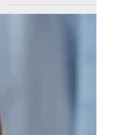
O Carnaval de Salvador 2026 entrou
oficialmente para o Guinness World Records
com a maior ação de reciclagem de latinhas
do mundo: 46 toneladas de alumínio
coletadas em apenas quatro dias.