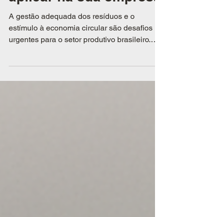
funciona e por que
aplicar na sua empresa
A gestão adequada dos resíduos e o
estímulo à economia circular são desafios
urgentes para o setor produtivo brasileiro.
Nesse contexto, a Lei de Incentivo à
Reciclagem (Lei nº 14.260/2021) surge como
uma ferramenta estratégica para empresas
que desejam alinhar seus resultados
econômicos a um impacto ambiental
positivo.