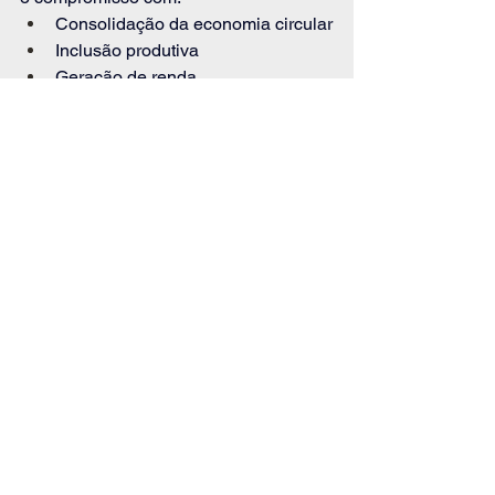
Consolidação da economia circular
Inclusão produtiva
Geração de renda
Redução de impactos ambientais
Profissionalização da cadeia de 
reciclagem
Mais do que um recorde mundial, o 
Carnaval de Salvador consolida um 
novo padrão para eventos de grande 
porte no Brasil.
Na SOLOS, acreditamos que 
sustentabilidade não é ação pontual, é 
um sistema. E quando estruturamos a 
reciclagem em grandes eventos, 
mostramos que cultura, economia e 
impacto podem caminhar juntos.