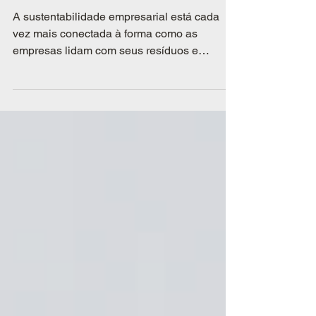
como funciona e como
aplicar na sua empresa
A sustentabilidade empresarial está cada
vez mais conectada à forma como as
empresas lidam com seus resíduos e
produtos após o consumo. Nesse cenário, a
logística reversa surge como uma solução
estratégica para fechar ciclos, reduzir
impactos ambientais e, ao mesmo tempo,
gerar valor para os negócios.