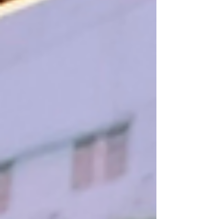
visitantes do mundo inteiro. Em 2025, foram
mais de 656 mil turistas, um crescimento
superior a 40% em relação ao ano anterior.